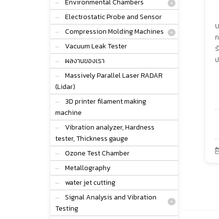
Environmental Chambers
Electrostatic Probe and Sensor
U
Compression Molding Machines
ก
Vacuum Leak Tester
ร
ป
ผลงานของเรา
Massively Parallel Laser RADAR
(Lidar)
3D printer filament making
machine
Vibration analyzer, Hardness
tester, Thickness gauge
Ozone Test Chamber
Metallography
water jet cutting
Signal Analysis and Vibration
Testing