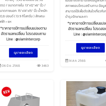
แม่นยำซึ่งสามารถให้ข้อมูลที่มีค่า
ิตร) / ขนาดภายใน: 13”x12”x6” นิ้ว /
สภาพของโครงสร้างทาง ข้อมูลน
นาดภายนอก: 15”x14”x15” นิ้ว น้ำหนัก:
สามารถใช้เพื่อตัดสินใจเกี่ยวกับ
0,8 ปอนด์ ( 13.9 กิโลกรัม ) ลักษณะ
บำรุงรักษาและกา
ฟฟ้า • แห
*ราคาอาจมีการเปลี่ยนแป
*ราคาอาจมีการเปลี่ยนแปลงตาม
อัตราแลกเปลี่ยน โปรดส
อัตราแลกเปลี่ยน โปรดสอบถาม
Line : @siamintercor
Line : @siamintercorp
ดูรายละเอียด
ดูรายละเอียด
14 ส.ค. 2568
06 มิ.ย. 2568
3463