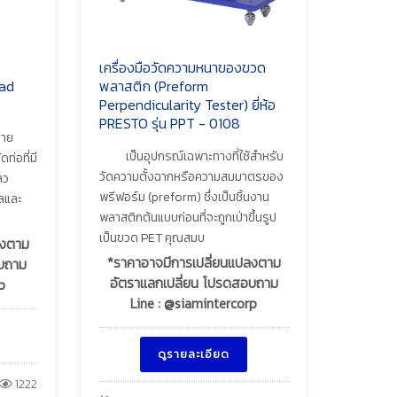
เครื่องมือวัดความหนาของขวด
ead
พลาสติก (Preform
Perpendicularity Tester) ยี่ห้อ
PRESTO รุ่น PPT - 0108
่าย
เป็นอุปกรณ์เฉพาะทางที่ใช้สำหรับ
ท่อที่มี
วัดความตั้งฉากหรือความสมมาตรของ
ลว
พรีฟอร์ม (preform) ซึ่งเป็นชิ้นงาน
วลและ
พลาสติกต้นแบบก่อนที่จะถูกเป่าขึ้นรูป
เป็นขวด PET คุณสมบ
ลงตาม
*ราคาอาจมีการเปลี่ยนแปลงตาม
อบถาม
อัตราแลกเปลี่ยน โปรดสอบถาม
p
Line : @siamintercorp
ดูรายละเอียด
1222