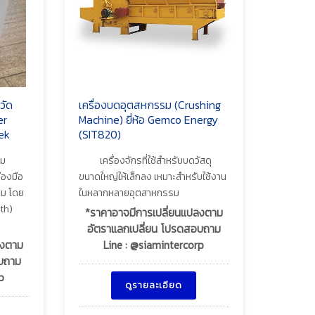
วัด
เครื่องบดอุตสหกรรม (Crushing
er
Machine) ยี่ห้อ Gemco Energy
tek
(SIT820)
ุม
เครื่องจักรที่ใช้สำหรับบดวัสดุ
่องมือ
ขนาดใหญ่ให้เล็กลง เหมาะสำหรับใช้งาน
รม โดย
ในหลากหลายอุตสาหกรรม
ath)
*ราคาอาจมีการเปลี่ยนแปลงตาม
อัตราแลกเปลี่ยน โปรดสอบถาม
ลงตาม
Line : @siamintercorp
อบถาม
p
ดูรายละเอียด