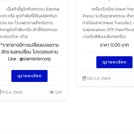
เป็นเก้าอี้ยูนิตทันตกรรม (Dental
เครื่องรีดร้อน (Heat Tra
nit) หรือ ชุดทำฟันที่ใช้ในคลินิกทันต
Press) ระดับอุตสาหกรรม สำห
รรม และ โรงพยาบาลสำหรับการ
ถ่ายโอนลาย (Heat Transfer),
ักษายูนิตทำฟัน หรือ เก้าอี้ทันตกรรม
Sublimation, DTF, Flex/Floc
ระกอบด้วย: เก้าอ
งานติดฟิล์มบนสิ่งทอหรือว
*ราคาอาจมีการเปลี่ยนแปลงตาม
ราคา
0.00
บาท
อัตราแลกเปลี่ยน โปรดสอบถาม
Line : @siamintercorp
ดูรายละเอียด
ดูรายละเอียด
08 ก.ค. 2569
11 มิ.ย. 2568
1241