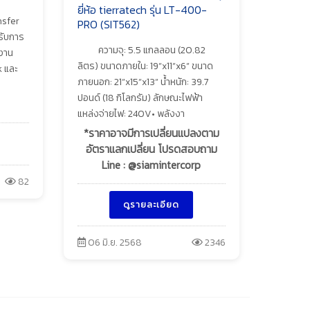
ยี่ห้อ tierratech รุ่น LT-400-
nsfer
PRO (SIT562)
รับการ
ความจุ: 5.5 แกลลอน (20.82
 งาน
ลิตร) ขนาดภายใน: 19”x11”x6” ขนาด
k และ
ภายนอก: 21”x15”x13” น้ำหนัก: 39.7
ปอนด์ (18 กิโลกรัม) ลักษณะไฟฟ้า
แหล่งจ่ายไฟ: 240V• พลังงา
*ราคาอาจมีการเปลี่ยนแปลงตาม
อัตราแลกเปลี่ยน โปรดสอบถาม
Line : @siamintercorp
82
ดูรายละเอียด
06 มิ.ย. 2568
2346