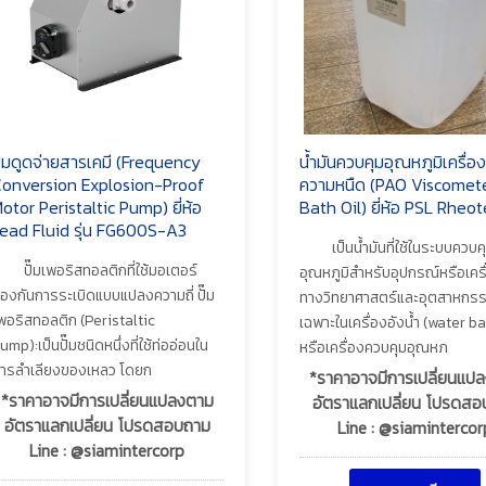
ั้มดูดจ่ายสารเคมี (Frequency
น้ำมันควบคุมอุณหภูมิเครื่อง
onversion Explosion-Proof
ความหนืด (PAO Viscomet
otor Peristaltic Pump) ยี่ห้อ
Bath Oil) ยี่ห้อ PSL Rheo
ead Fluid รุ่น FG600S-A3
เป็นน้ำมันที่ใช้ในระบบควบค
ปั๊มเพอริสทอลติกที่ใช้มอเตอร์
อุณหภูมิสำหรับอุปกรณ์หรือเครื
้องกันการระเบิดแบบแปลงความถี่ ปั๊ม
ทางวิทยาศาสตร์และอุตสาหกร
พอริสทอลติก (Peristaltic
เฉพาะในเครื่องอังน้ำ (water b
ump):เป็นปั๊มชนิดหนึ่งที่ใช้ท่ออ่อนใน
หรือเครื่องควบคุมอุณหภ
ารลำเลียงของเหลว โดยก
*ราคาอาจมีการเปลี่ยนแป
*ราคาอาจมีการเปลี่ยนแปลงตาม
อัตราแลกเปลี่ยน โปรดส
อัตราแลกเปลี่ยน โปรดสอบถาม
Line : @siamintercor
Line : @siamintercorp