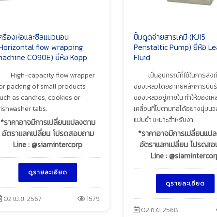
ครื่องห่อและซีลแนวนอน
ปั้มดูดจ่ายสารเคมี (KJ15
Horizontal flow wrapping
Peristaltic Pump) ยี่ห้อ L
achine CO90E) ยี่ห้อ Kopp
Fluid
High-capacity flow wrapper
เป็นอุปกรณ์ที่ใช้ในการส่งถ
or packing of small products
ของเหลวโดยอาศัยหลักการบีบรัด
uch as candies, cookies or
ของเหลวอยู่ภายใน ทำให้ของเห
ishwasher tabs.
เคลื่อนที่ไปตามท่อได้อย่างนุ่มน
แม่นยำ เหมาะสำหรับงา
*ราคาอาจมีการเปลี่ยนแปลงตาม
อัตราแลกเปลี่ยน โปรดสอบถาม
*ราคาอาจมีการเปลี่ยนแป
Line : @siamintercorp
อัตราแลกเปลี่ยน โปรดส
Line : @siamintercor
ดูรายละเอียด
ดูรายละเอียด
02 เม.ย. 2567
1579
02 ก.ย. 2568