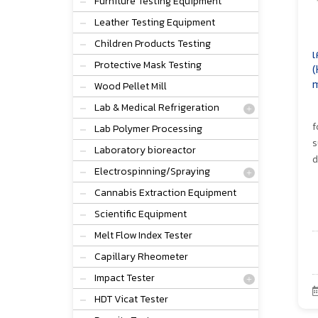
Furniture Testing Equipment
Leather Testing Equipment
Children Products Testing
เ
Protective Mask Testing
(
m
Wood Pellet Mill
Lab & Medical Refrigeration
f
Lab Polymer Processing
s
Laboratory bioreactor
d
Electrospinning/Spraying
Cannabis Extraction Equipment
Scientific Equipment
Melt Flow Index Tester
Capillary Rheometer
Impact Tester
HDT Vicat Tester