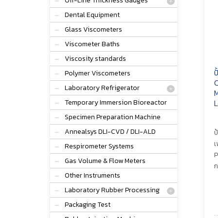
Off-Line Thickness Gauges
Dental Equipment
Glass Viscometers
Viscometer Baths
Viscosity standards
ป
Polymer Viscometers
C
Laboratory Refrigerator
M
Temporary Immersion Bioreactor
L
Specimen Preparation Machine
Annealsys DLI-CVD / DLI-ALD
ป
เ
Respirometer Systems
P
Gas Volume & Flow Meters
ก
Other Instruments
Laboratory Rubber Processing
Packaging Test