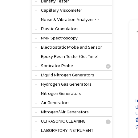
Density Tester
Capillary Viscometer
Noise & Vibration Analyzer • •
Plastic Granulators
NMR Spectroscopy
Electrostatic Probe and Sensor
Epoxy Resin Tester (Gel Time)
Sonicator Probe
Liquid Nitrogen Generators
Hydrogen Gas Generators
Nitrogen Generators
เ
Air Generators
ป
Nitrogen/Air Generators
U
ย
ULTRASONIC CLEANING
(
LABORATORY INSTRUMENT