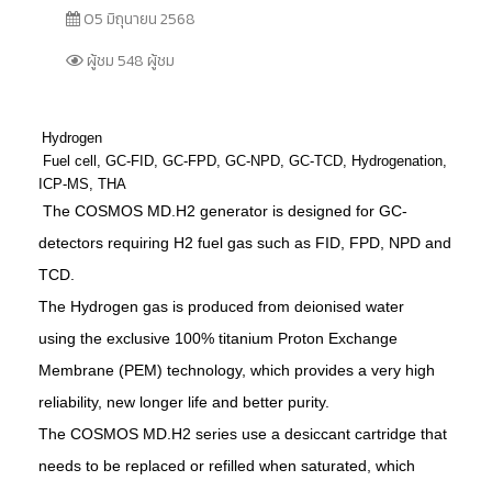
05 มิถุนายน 2568
ผู้ชม 548 ผู้ชม
Hydrogen
Fuel cell, GC-FID, GC-FPD, GC-NPD, GC-TCD, Hydrogenation,
ICP-MS, THA
The COSMOS MD.H2 generator is designed for GC-
detectors requiring H2 fuel gas such as FID, FPD, NPD and
TCD.
The Hydrogen gas is produced from deionised water
using
the exclusive 100% titanium Proton Exchange
Membrane (PEM)
technology, which provides a very high
reliability, new longer life and better purity.
The COSMOS MD.H2 series use a desiccant cartridge
that
needs to be replaced or refilled when saturated, which