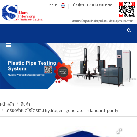
ภาษา :
เข้าสู่ระบบ
/
สมัครสมาชิก
สอบถามข้อมูลสินค้า/ข้อมูลเพิ่มเติม เลือกเมนู CONTACT US
เวลาทำการ: จันทร์-ศุกร์ เวลา 09:00-17:30 น.
!
!
รู้ลึก รู้จริง เรื่องเครื่องมือทดสอบวัสดุ ! ยืน 1 เรื่องมาตรฐานการให้บริการ
NEW WEBSITE
HOME
PRODUCT
OUR CLIENTS
OUR WORKS
หน้าหลัก
สินค้า
เครื่องกำเนิดไฮโตรเจน hydrogen-generator-standard-purity
CALIBRATION
CONTACT US