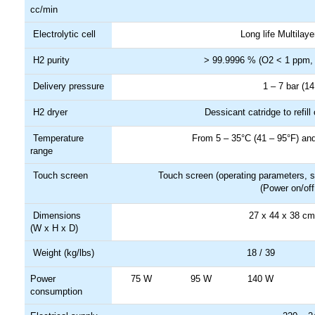
cc/min
Electrolytic cell
Long life Multil
H2 purity
> 99.9996 % (O2 < 1 ppm,
Delivery pressure
1 – 7 bar (
H2 dryer
Dessicant catridge to refi
Temperature
From 5 – 35°C (41 – 95°F) a
range
Touch screen
Touch screen (operating parameters, s
(Power on/off;
Dimensions
27 x 44 x 38 cm 
(W x H x D)
Weight (kg/lbs)
18 / 39
Power
75 W
95 W
140 W
consumption