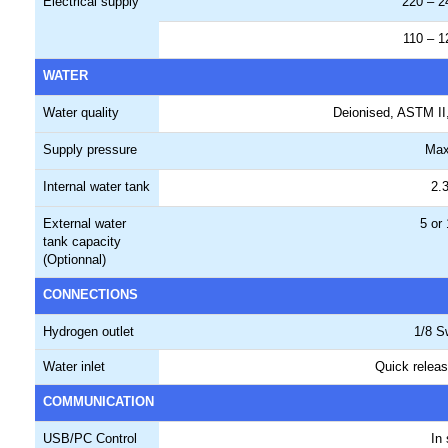
Electrical supply
220 – 2
110 – 1
WATER
Water quality
Deionised, ASTM II,
Supply pressure
Max
Internal water tank
2.3
External water
5 or 
tank capacity
(Optionnal)
CONNECTIONS
Hydrogen outlet
1/8 S
Water inlet
Quick release
COMMUNICATION
USB/PC Control
In 