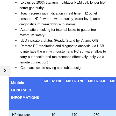
Exclusive 100% titanium multilayer PEM cell: longer life/
better gas purity
Touch screen with indication in real time : H2 outlet
pressure, H2 flow rate, water quality, water level, auto-
diagnostics of breakdown with alarms.
Automatic checking for internal leaks to guarantee
maximum safety
LED indicators status (Ready, Stand-by, Alarm, Off)
Remote PC monitoring and diagnostic analysis via USB
to interface the unit with customer’s PC software (allow to
carry out checks and maintenance effectively, only via a
remote connection)
Compact, space-saving stackable design
MD.H2.110
MD.H2.170
MD.H2.260
MD.
Models
GENERALS
INFORMATIONS
H2 flow rate -
110
170
260