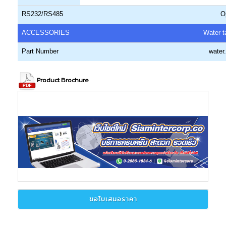
RS232/RS485
O
ACCESSORIES
Water ta
Part Number
water
Product Brochure
ขอใบเสนอราคา