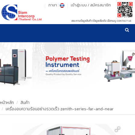
ภาษา :
เข้าสู่ระบบ
/
สมัครสมาชิก
สอบถามข้อมูลสินค้า/ข้อมูลเพิ่มเติม เลือกเมนู CONTACT US
เวลาทำการ: จันทร์-ศุกร์ เวลา 09:00-17:30 น.
!
!
รู้ลึก รู้จริง เรื่องเครื่องมือทดสอบวัสดุ ! ยืน 1 เรื่องมาตรฐานการให้บริการ
NEW WEBSITE
HOME
PRODUCT
OUR CLIENTS
OUR WORKS
หน้าหลัก
สินค้า
เครื่องอบความร้อนอย่างรวดเร็ว zenith-series-far-and-near
CALIBRATION
CONTACT US