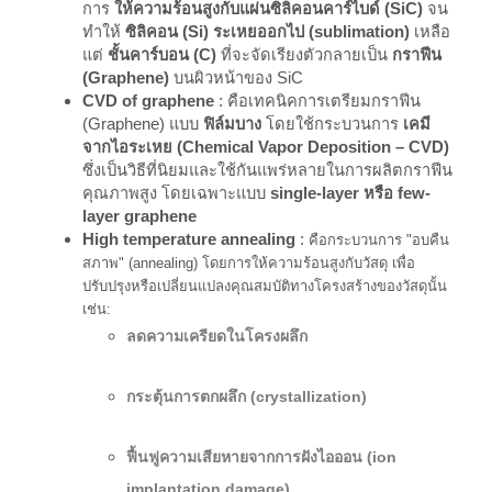
การ
ให้ความร้อนสูงกับแผ่นซิลิคอนคาร์ไบด์ (SiC)
จน
ทำให้
ซิลิคอน (Si) ระเหยออกไป (sublimation)
เหลือ
แต่
ชั้นคาร์บอน (C)
ที่จะจัดเรียงตัวกลายเป็น
กราฟีน
(Graphene)
บนผิวหน้าของ SiC
CVD of graphene
: คือเทคนิคการเตรียมกราฟีน
(Graphene) แบบ
ฟิล์มบาง
โดยใช้กระบวนการ
เคมี
จากไอระเหย (Chemical Vapor Deposition – CVD)
ซึ่งเป็นวิธีที่นิยมและใช้กันแพร่หลายในการผลิตกราฟีน
คุณภาพสูง โดยเฉพาะแบบ
single-layer หรือ few-
layer graphene
High temperature annealing
:
คือกระบวนการ "อบคืน
สภาพ" (annealing) โดยการให้ความร้อนสูงกับวัสดุ เพื่อ
ปรับปรุงหรือเปลี่ยนแปลงคุณสมบัติทางโครงสร้างของวัสดุนั้น
เช่น:
ลดความเครียดในโครงผลึก
กระตุ้นการตกผลึก (crystallization)
ฟื้นฟูความเสียหายจากการฝังไอออน (ion
implantation damage)