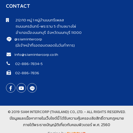
CONTACT
212/10 หมู่ 1 หมู่บ้านนนทรีเพลส
ถนนนครอินทร์-พระราม 5 ตำบลบางไผ่
อำเภอเมืองนนทบุรี จังหวัดนนทบุรี 11000
@siamintercorp
(มีเจ้าหน้าที่รอตอบตลอดในวันทำการ)
info@siamintercorp.co.th
02-886-7834-5
02-886-7836
© 2019 SIAM INTERCORP (THAILAND) CO., LTD. - ALL RIGHTS RESERVED.
ข้อมูลและเนื้อหาภายในเว็บไซต์นี้ ได้รับความคุ้มครองลิขสิทธิ์ตามกฎหมาย
ภายใต้พระราชบัญญัติเกี่ยวกับคอมพิวเตอร์ พ.ศ. 2560