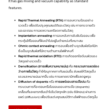
It has gas mixing and vacuum capability as standard
features.
Rapid Thermal Annealing (RTA):
การอบความร้อนอย่าง
รวดเร็ว เพื่อปรับปรุงคุณสมบัติของวัสดุ เช่น การกระจายตัว
ของอะตอม การลดความเครียดภายในวัสดุ
Implantation annealing:
การอบหลังการยิงฝังไอออน เพื่อ
กระตุ้นให้ไอออนที่ฝังเข้าไปอยู่ในตำแหน่งที่เหมาะสม
Ohmic contact annealing:
การอบเพื่อสร้างจุดสัมผัสโอห์มิก
ซึ่งเป็นจุดสัมผัสที่มีความต้านทานไฟฟ้าคงที่
Rapid thermal oxidation (RTO):
การเกิดออกไซด์บนผิวของ
วัสดุอย่างรวดเร็ว
Densification (การเพิ่มความหนาแน่น)
คือ
กระบวนการลดช่อง
ว่างภายในวัสดุ
ทำให้อนุภาคเกาะกันแน่นขึ้น ส่งผลให้วัสดุแข็ง
แรงและหนาแน่นมากขึ้น เช่น การเผาเซรามิกเพื่อลดรูพรุน
Diffusion of dopants
หรือ
การแพร่ของสารเจือปน
คือ
กระบวนการที่อะตอมหรือไอออนของสารเจือ (dopants)
เคลื่อนที่และแทรกซึมเข้าไปในวัสดุหลัก (เช่น ซิลิคอน) ผ่านการ
แพร่ (diffusion) เพื่อปรับแต่งคุณสมบัติทางไฟฟ้าของวัสดุนั้น