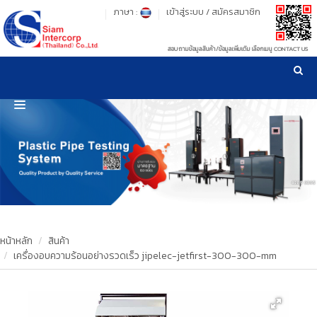
ภาษา :
เข้าสู่ระบบ
/
สมัครสมาชิก
สอบถามข้อมูลสินค้า/ข้อมูลเพิ่มเติม เลือกเมนู CONTACT US
เวลาทำการ: จันทร์-ศุกร์ เวลา 09:00-17:30 น.
!
!
รู้ลึก รู้จริง เรื่องเครื่องมือทดสอบวัสดุ ! ยืน 1 เรื่องมาตรฐานการให้บริการ
NEW WEBSITE
HOME
PRODUCT
OUR CLIENTS
OUR WORKS
หน้าหลัก
สินค้า
เครื่องอบความร้อนอย่างรวดเร็ว jipelec-jetfirst-300-300-mm
CALIBRATION
CONTACT US