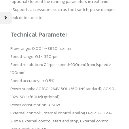
(optional) to print the running parameters in real time.
• Supports accessories such as foot switch, pulse damper,
leak detector, etc.
Technical Parameter
Flow range: 0.004～3850mL/min
Speed range: 0.1～350rpm
Speed resolution: 0.1rpm (speed≤100rpm),1rpm (speed＞
100rpm)
Speed accuracy: ＜0.5%
Power supply: AC 180-264V 50Hz/60Hz(Standard); AC 90-
132V 50Hz/60Hz(Optional)
Power consumption: <150W
External control: External control analog 0-5V,0-10V,4-
20mA External control start and stop; External control