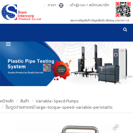
ภาษา :
เข้าสู่ระบบ
/
สมัครสมาชิก
สอบถามข้อมูลสินค้า/ข้อมูลเพิ่มเติม เลือกเมนู CONTACT US
เวลาทำการ: จันทร์-ศุกร์ เวลา 09:00-17:30 น.
!
!
รู้ลึก รู้จริง เรื่องเครื่องมือทดสอบวัสดุ ! ยืน 1 เรื่องมาตรฐานการให้บริการ
NEW WEBSITE
HOME
PRODUCT
OUR CLIENTS
OUR WORKS
หน้าหลัก
สินค้า
Variable-Specd Pumps
ปั้มดูดจ่ายสารเคมี large-torque-speed-variable-peristaltic
CALIBRATION
CONTACT US