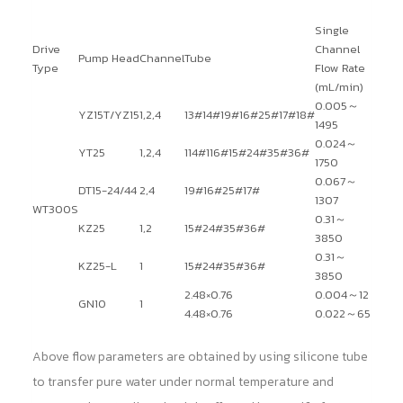
Single
Drive
Channel
Pump Head
Channel
Tube
Type
Flow Rate
(mL/min)
0.005～
YZ15T/YZ15
1,2,4
13#14#19#16#25#17#18#
1495
0.024～
YT25
1,2,4
114#116#15#24#35#36#
1750
0.067～
DT15-24/44
2,4
19#16#25#17#
1307
WT300S
0.31～
KZ25
1,2
15#24#35#36#
3850
0.31～
KZ25-L
1
15#24#35#36#
3850
2.48×0.76
0.004～12
GN10
1
4.48×0.76
0.022～65
Above flow parameters are obtained by using silicone tube
to transfer pure water under normal temperature and