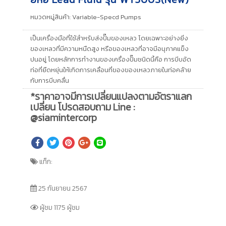
หมวดหมู่สินค้า:
Variable-Specd Pumps
เป็นเครื่องมือที่ใช้สำหรับส่งปั๊มของเหลว โดยเฉพาะอย่างยิ่ง
ของเหลวที่มีความหนืดสูง หรือของเหลวที่อาจมีอนุภาคแข็ง
ปนอยู่ โดยหลักการทำงานของเครื่องปั๊มชนิดนี้คือ การบีบอัด
ท่อที่ยืดหยุ่นให้เกิดการเคลื่อนที่ของของเหลวภายในท่อคล้าย
กับการบีบคลื่น
*ราคาอาจมีการเปลี่ยนแปลงตามอัตราแลก
เปลี่ยน โปรดสอบถาม Line :
@siamintercorp
แท็ก:
25 กันยายน 2567
ผู้ชม 1175 ผู้ชม