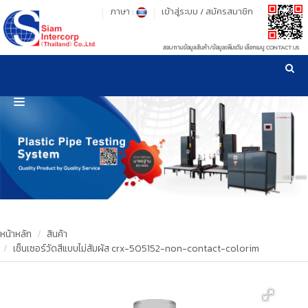
ภาษา :
เข้าสู่ระบบ
/
สมัครสมาชิก
สอบถามข้อมูลสินค้า/ข้อมูลเพิ่มเติม เลือกเมนู CONTACT US
เวลาทำการ: จันทร์-ศุกร์ เวลา 09:00-17:30 น.
!
!
รู้ลึก รู้จริง เรื่องเครื่องมือทดสอบวัสดุ ! ยืน 1 เรื่องมาตรฐานการให้บริการ
NEW WEBSITE
HOME
PRODUCT
OUR CLIENTS
OUR WORKS
หน้าหลัก
สินค้า
เซ็นเซอร์วัดสีแบบไม่สัมผัส crx-505152-non-contact-colorim
CALIBRATION
CONTACT US