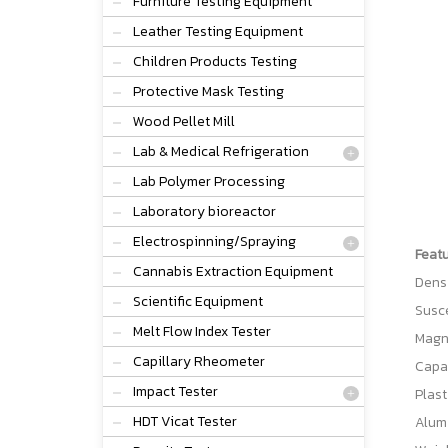
Furniture Testing Equipment
Leather Testing Equipment
Children Products Testing
Protective Mask Testing
Wood Pellet Mill
Lab & Medical Refrigeration
Lab Polymer Processing
Laboratory bioreactor
Electrospinning/Spraying
Feat
Cannabis Extraction Equipment
Densi
Scientific Equipment
Susce
Melt Flow Index Tester
Magne
Capillary Rheometer
Capa
Impact Tester
Plast
HDT Vicat Tester
Alumi