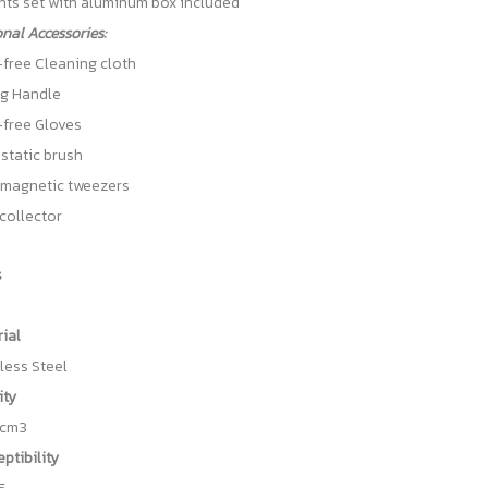
ts set with aluminum box included
nal Accessories:
free Cleaning cloth
ng Handle
-free Gloves
static brush
magnetic tweezers
collector
s
ial
less Steel
ity
/cm3
ptibility