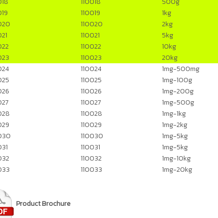
018
110018
500g
019
110019
1kg
020
110020
2kg
021
110021
5kg
022
110022
10kg
023
110023
20kg
024
110024
1mg-500mg
025
110025
1mg-100g
026
110026
1mg-200g
027
110027
1mg-500g
028
110028
1mg-1kg
029
110029
1mg-2kg
030
110030
1mg-5kg
031
110031
1mg-5kg
032
110032
1mg-10kg
033
110033
1mg-20kg
Product Brochure