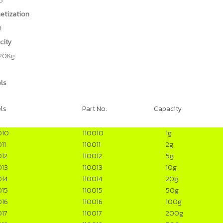
5
etization
t
city
20Kg
ls
ls
Part No.
Capacity
010
110010
1g
11
110011
2g
012
110012
5g
013
110013
10g
014
110014
20g
015
110015
50g
016
110016
100g
017
110017
200g