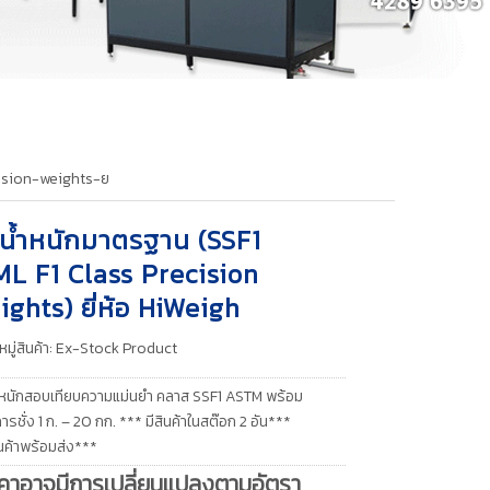
cision-weights-ย
้มน้ำหนักมาตรฐาน (SSF1
ML F1 Class Precision
ights) ยี่ห้อ HiWeigh
มู่สินค้า:
Ex-Stock Product
้ำหนักสอบเทียบความแม่นยำ คลาส SSF1 ASTM พร้อม
ารชั่ง 1 ก. – 20 กก. *** มีสินค้าในสต๊อก 2 อัน***
นค้าพร้อมส่ง***
คาอาจมีการเปลี่ยนแปลงตามอัตรา