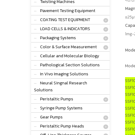
<0.0
Twisting Machines
Magn
Pavement Testing Equipment
≤25μ
COATING TEST EQUIPMENT
Capa
LOAD CELLS & INDICATORS
1mg-
Packaging Systems
Color & Surface Measurement
Mode
Cellular and Molecular Biology
Pathological Section Solutions
Mode
In Vivo Imaging Solutions
SSF1
Neural Singnal Research
SSF10
Solutions
SSF1
Peristaltic Pumps
SSF1
Syringe Pump Systems
SSF1
SSF1
Gear Pumps
SSF1
Peristaltic Pump Heads
SSF1