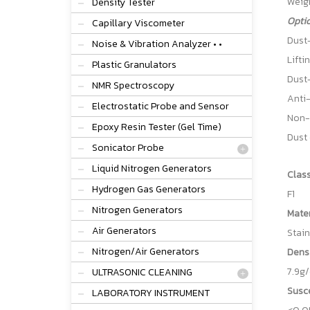
Weigh
Density Tester
Optio
Capillary Viscometer
Dust-
Noise & Vibration Analyzer • •
Lifti
Plastic Granulators
Dust
NMR Spectroscopy
Anti-
Electrostatic Probe and Sensor
Non-
Epoxy Resin Tester (Gel Time)
Dust 
Sonicator Probe
Liquid Nitrogen Generators
Clas
Hydrogen Gas Generators
F1
Nitrogen Generators
Mater
Air Generators
Stain
Nitrogen/Air Generators
Dens
7.9g
ULTRASONIC CLEANING
Susce
LABORATORY INSTRUMENT