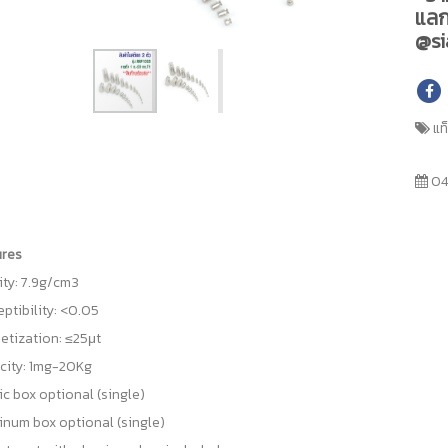
แลก
@si
แท
04
ures
ty: 7.9g/cm3
ptibility: <0.05
tization: ≤25μt
city: 1mg-20Kg
ic box optional (single)
num box optional (single)