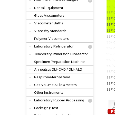
Off-Line Thickness Gauges
SSF1
SSF1
Dental Equipment
SSF1
Glass Viscometers
SSF1
Viscometer Baths
SSF1
SSF1
Viscosity standards
SSF1
Polymer Viscometers
SSF1
Laboratory Refrigerator
SSF1
Temporary Immersion Bioreactor
SSF1
SSF1
Specimen Preparation Machine
SSF1
Annealsys DLI-CVD / DLI-ALD
SSF1
Respirometer Systems
SSF1
SSF1
Gas Volume & Flow Meters
SSF1
Other Instruments
Laboratory Rubber Processing
Packaging Test