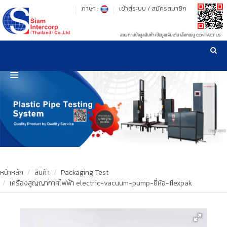
ภาษา :
เข้าสู่ระบบ
/
สมัครสมาชิก
สอบถามข้อมูลสินค้า/ข้อมูลเพิ่มเติม เลือกเมนู CONTACT US
เวลาทำการ: จันทร์-ศุกร์ เวลา 09:00-17:30 น.
!
!
รู้ลึก รู้จริง เรื่องเครื่องมือทดสอบวัสดุ ! ยืน 1 เรื่องมาตรฐานการให้บริการ
NEW WEBSITE
HOME
PRODUCT
OUR CLIENTS
OUR WORKS
หน้าหลัก
สินค้า
Packaging Test
เครื่องสูญญากาศไฟฟ้า electric-vacuum-pump-ยี่ห้อ-flexpak
CALIBRATION
CONTACT US