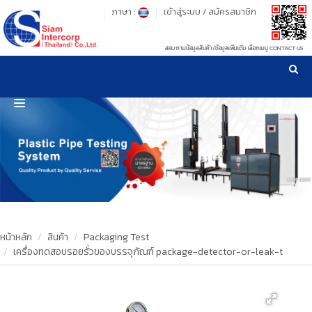
ภาษา :
เข้าสู่ระบบ
/
สมัครสมาชิก
สอบถามข้อมูลสินค้า/ข้อมูลเพิ่มเติม เลือกเมนู CONTACT US
เวลาทำการ: จันทร์-ศุกร์ เวลา 09:00-17:30 น.
!
!
รู้ลึก รู้จริง เรื่องเครื่องมือทดสอบวัสดุ ! ยืน 1 เรื่องมาตรฐานการให้บริการ
NEW WEBSITE
HOME
PRODUCT
OUR CLIENTS
OUR WORKS
หน้าหลัก
สินค้า
Packaging Test
เครื่องทดสอบรอยรั่วของบรรจุภัณฑ์ package-detector-or-leak-t
CALIBRATION
CONTACT US