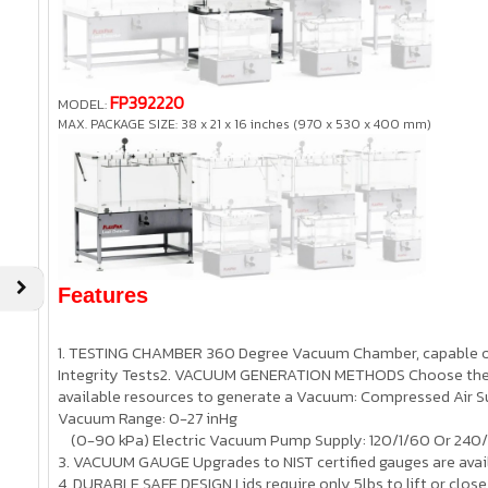
FP392220
MODEL:
MAX. PACKAGE SIZE:
38 x 21 x 16 inches (970 x 530 x 400 mm)
Features
1. TESTING CHAMBER 360 Degree Vacuum Chamber, capable of
Integrity Tests
2. VACUUM GENERATION METHODS Choose the 
available resources to generate a Vacuum: Compressed Air Su
Vacuum Range: 0-27 inHg
(0-90 kPa) Electric Vacuum Pump Supply: 120/1/60 Or 240
3. VACUUM GAUGE Upgrades to NIST certified gauges are avai
4. DURABLE SAFE DESIGN Lids require only 5lbs to lift or close