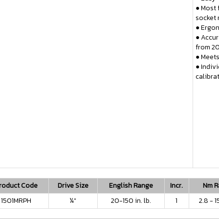
●
Most 
socket 
●
Ergon
●
Accur
from 20
●
Meets
●
Indivi
calibrat
roduct Code
Drive Size
English Range
Incr.
Nm R
1501MRPH
¼"
20-150 in. lb.
1
2.8 - 