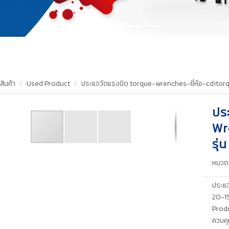
สินค้า
Used Product
ประแจวัดแรงบิด torque-wrenches-ยี่ห้อ-cditorq
ปร
Wr
รุ
หมวดห
ประแจ
20-15
Produ
ควบคุ