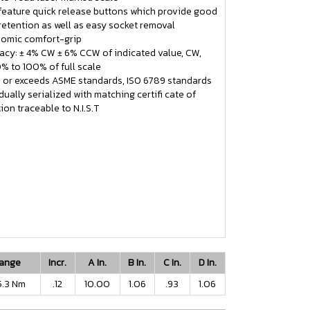
feature quick release buttons which provide good
retention as well as easy socket removal
omic comfort-grip
acy: ± 4% CW ± 6% CCW of indicated value, CW,
% to 100% of full scale
 or exceeds ASME standards, ISO 6789 standards
dually serialized with matching certifi cate of
ion traceable to N.I.S.T
ange
Incr.
A In.
B In.
C In.
D In.
15.3 Nm
.12
10.00
1.06
.93
1.06