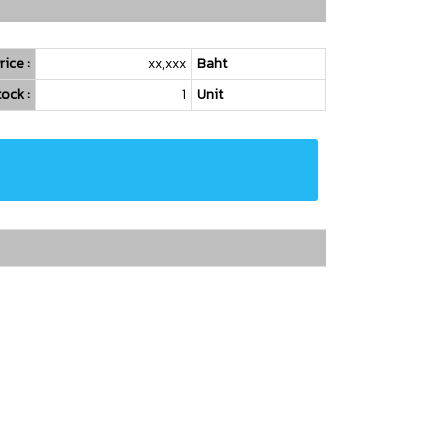
rice :
xx,xxx
Baht
ock :
1
Unit