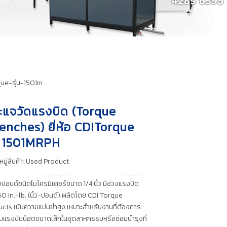
ue-รุ่น-1501m
ะแจวัดแรงบิด (Torque
enches) ยี่ห้อ CDITorque
่น 1501MRPH
มู่สินค้า:
Used Product
ปอนด์ชนิดไมโครมิเตอร์ขนาด 1/4 นิ้ว มีช่วงแรงบิด
0 In.-lb. (นิ้ว-ปอนด์) ผลิตโดย CDI Torque
cts เน้นความแม่นยำสูง เหมาะสำหรับงานที่ต้องการ
มแรงขันน็อตขนาดเล็กในอุตสาหกรรมหรือซ่อมบำรุงที่