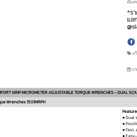
ต้องก
*รา
แลก
@si
แท
09
FORT GRIP MICROMETER ADJUSTABLE
TORQUE WRENCHES - DUAL SCA
que Wrenches 1501MRPH
Feature
●
Dual s
●
Positi
●
Fast,
●
Easy-