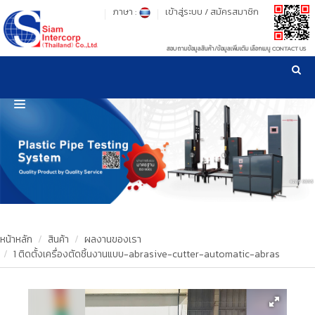
ภาษา :
เข้าสู่ระบบ
/
สมัครสมาชิก
สอบถามข้อมูลสินค้า/ข้อมูลเพิ่มเติม เลือกเมนู CONTACT US
เวลาทำการ: จันทร์-ศุกร์ เวลา 09:00-17:30 น.
!
!
รู้ลึก รู้จริง เรื่องเครื่องมือทดสอบวัสดุ ! ยืน 1 เรื่องมาตรฐานการให้บริการ
NEW WEBSITE
HOME
PRODUCT
OUR CLIENTS
OUR WORKS
หน้าหลัก
สินค้า
ผลงานของเรา
1 ติดตั้งเครื่องตัดชิ้นงานแบบ-abrasive-cutter-automatic-abras
CALIBRATION
CONTACT US