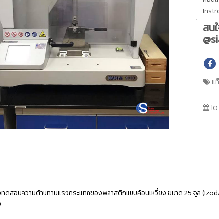
Instr
สนใ
@si
แท
10
องทดสอบความต้านทานแรงกระแทกของพลาสติกแบบค้อนเหวี่ยง ขนาด 25 จูล (Izod/C
0