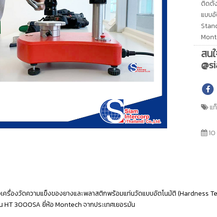
ติดตั
แบบอั
Stand
Mont
สนใ
@si
แท
10
้งเครื่องวัดความแข็งของยางและพลาสติกพร้อมแท่นวัดแบบอัตโนมัติ (Hardness T
่น HT 3000SA ยี่ห้อ Montech จากประเทศเยอรมัน