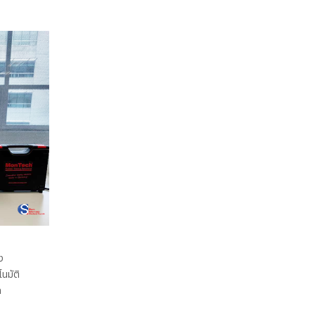
ง
นมัติ
า