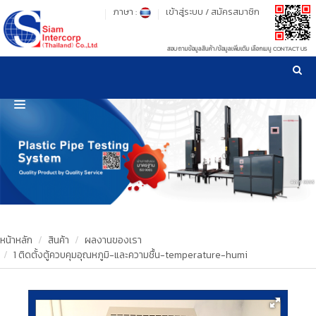
ภาษา :
เข้าสู่ระบบ
/
สมัครสมาชิก
สอบถามข้อมูลสินค้า/ข้อมูลเพิ่มเติม เลือกเมนู CONTACT US
เวลาทำการ: จันทร์-ศุกร์ เวลา 09:00-17:30 น.
!
!
รู้ลึก รู้จริง เรื่องเครื่องมือทดสอบวัสดุ ! ยืน 1 เรื่องมาตรฐานการให้บริการ
NEW WEBSITE
HOME
PRODUCT
OUR CLIENTS
OUR WORKS
หน้าหลัก
สินค้า
ผลงานของเรา
1 ติดตั้งตู้ควบคุมอุณหภูมิ-และความชื้น-temperature-humi
CALIBRATION
CONTACT US