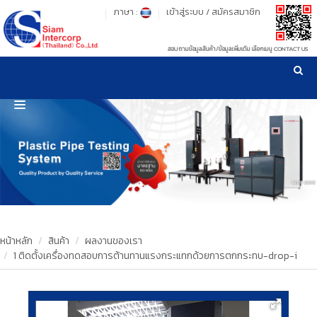
ภาษา :
เข้าสู่ระบบ
/
สมัครสมาชิก
สอบถามข้อมูลสินค้า/ข้อมูลเพิ่มเติม เลือกเมนู CONTACT US
เวลาทำการ: จันทร์-ศุกร์ เวลา 09:00-17:30 น.
!
!
รู้ลึก รู้จริง เรื่องเครื่องมือทดสอบวัสดุ ! ยืน 1 เรื่องมาตรฐานการให้บริการ
NEW WEBSITE
HOME
PRODUCT
OUR CLIENTS
OUR WORKS
หน้าหลัก
สินค้า
ผลงานของเรา
1 ติดตั้งเครื่องทดสอบการต้านทานแรงกระแทกด้วยการตกกระทบ-drop-i
CALIBRATION
CONTACT US