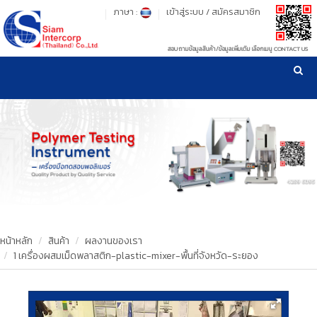
ภาษา :
เข้าสู่ระบบ
/
สมัครสมาชิก
สอบถามข้อมูลสินค้า/ข้อมูลเพิ่มเติม เลือกเมนู CONTACT US
เวลาทำการ: จันทร์-ศุกร์ เวลา 09:00-17:30 น.
!
!
รู้ลึก รู้จริง เรื่องเครื่องมือทดสอบวัสดุ ! ยืน 1 เรื่องมาตรฐานการให้บริการ
NEW WEBSITE
HOME
PRODUCT
OUR CLIENTS
OUR WORKS
หน้าหลัก
สินค้า
ผลงานของเรา
1 เครื่องผสมเม็ดพลาสติก-plastic-mixer-พื้นที่จังหวัด-ระยอง
CALIBRATION
CONTACT US