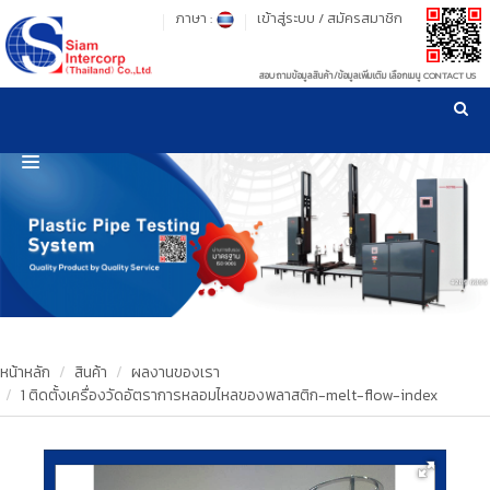
ภาษา :
เข้าสู่ระบบ
/
สมัครสมาชิก
สอบถามข้อมูลสินค้า/ข้อมูลเพิ่มเติม เลือกเมนู CONTACT US
เวลาทำการ: จันทร์-ศุกร์ เวลา 09:00-17:30 น.
!
!
รู้ลึก รู้จริง เรื่องเครื่องมือทดสอบวัสดุ ! ยืน 1 เรื่องมาตรฐานการให้บริการ
NEW WEBSITE
HOME
PRODUCT
OUR CLIENTS
OUR WORKS
หน้าหลัก
สินค้า
ผลงานของเรา
1 ติดตั้งเครื่องวัดอัตราการหลอมไหลของพลาสติก-melt-flow-index
CALIBRATION
CONTACT US