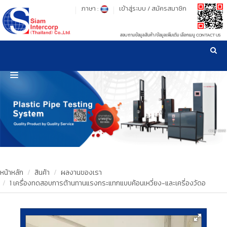
ภาษา :
เข้าสู่ระบบ
/
สมัครสมาชิก
สอบถามข้อมูลสินค้า/ข้อมูลเพิ่มเติม เลือกเมนู CONTACT US
เวลาทำการ: จันทร์-ศุกร์ เวลา 09:00-17:30 น.
!
!
รู้ลึก รู้จริง เรื่องเครื่องมือทดสอบวัสดุ ! ยืน 1 เรื่องมาตรฐานการให้บริการ
NEW WEBSITE
HOME
PRODUCT
OUR CLIENTS
OUR WORKS
หน้าหลัก
สินค้า
ผลงานของเรา
1 เครื่องทดสอบการต้านทานแรงกระแทกแบบค้อนเหวี่ยง-และเครี่องวัดอ
CALIBRATION
CONTACT US