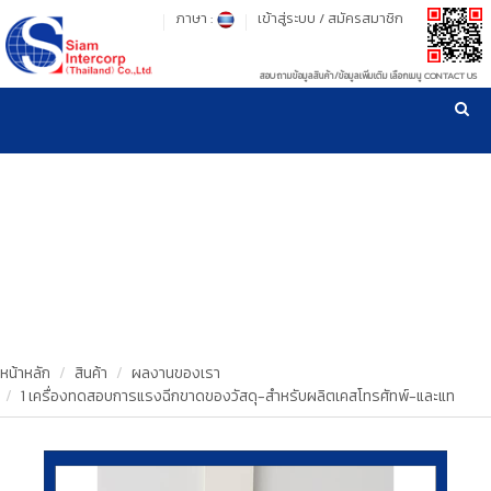
ภาษา :
เข้าสู่ระบบ
/
สมัครสมาชิก
สอบถามข้อมูลสินค้า/ข้อมูลเพิ่มเติม เลือกเมนู CONTACT US
เวลาทำการ: จันทร์-ศุกร์ เวลา 09:00-17:30 น.
!
!
รู้ลึก รู้จริง เรื่องเครื่องมือทดสอบวัสดุ ! ยืน 1 เรื่องมาตรฐานการให้บริการ
NEW WEBSITE
HOME
PRODUCT
OUR CLIENTS
OUR WORKS
หน้าหลัก
สินค้า
ผลงานของเรา
1 เครื่องทดสอบการแรงฉีกขาดของวัสดุ-สำหรับผลิตเคสโทรศัทพ์-และแท
CALIBRATION
CONTACT US