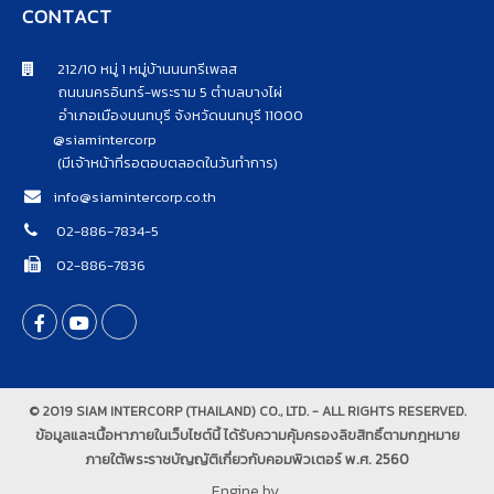
CONTACT
212/10 หมู่ 1 หมู่บ้านนนทรีเพลส
ถนนนครอินทร์-พระราม 5 ตำบลบางไผ่
อำเภอเมืองนนทบุรี จังหวัดนนทบุรี 11000
@siamintercorp
(มีเจ้าหน้าที่รอตอบตลอดในวันทำการ)
info@siamintercorp.co.th
02-886-7834-5
02-886-7836
© 2019 SIAM INTERCORP (THAILAND) CO., LTD. - ALL RIGHTS RESERVED.
ข้อมูลและเนื้อหาภายในเว็บไซต์นี้ ได้รับความคุ้มครองลิขสิทธิ์ตามกฎหมาย
ภายใต้พระราชบัญญัติเกี่ยวกับคอมพิวเตอร์ พ.ศ. 2560
Engine by