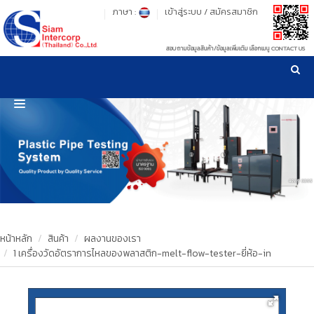
ภาษา :
เข้าสู่ระบบ
/
สมัครสมาชิก
สอบถามข้อมูลสินค้า/ข้อมูลเพิ่มเติม เลือกเมนู CONTACT US
เวลาทำการ: จันทร์-ศุกร์ เวลา 09:00-17:30 น.
!
!
รู้ลึก รู้จริง เรื่องเครื่องมือทดสอบวัสดุ ! ยืน 1 เรื่องมาตรฐานการให้บริการ
NEW WEBSITE
HOME
PRODUCT
OUR CLIENTS
OUR WORKS
หน้าหลัก
สินค้า
ผลงานของเรา
1 เครื่องวัดอัตราการไหลของพลาสติก-melt-flow-tester-ยี่ห้อ-in
CALIBRATION
CONTACT US