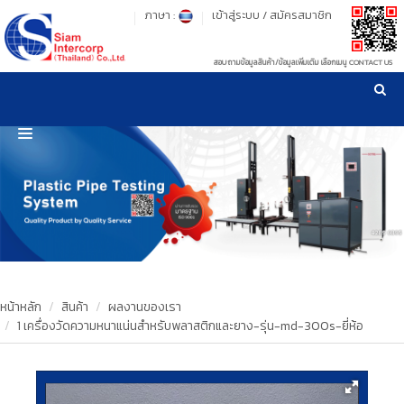
ภาษา :
เข้าสู่ระบบ
/
สมัครสมาชิก
สอบถามข้อมูลสินค้า/ข้อมูลเพิ่มเติม เลือกเมนู CONTACT US
เวลาทำการ: จันทร์-ศุกร์ เวลา 09:00-17:30 น.
!
!
รู้ลึก รู้จริง เรื่องเครื่องมือทดสอบวัสดุ ! ยืน 1 เรื่องมาตรฐานการให้บริการ
NEW WEBSITE
HOME
PRODUCT
OUR CLIENTS
OUR WORKS
หน้าหลัก
สินค้า
ผลงานของเรา
1 เครื่องวัดความหนาแน่นสำหรับพลาสติกและยาง-รุ่น-md-300s-ยี่ห้อ
CALIBRATION
CONTACT US