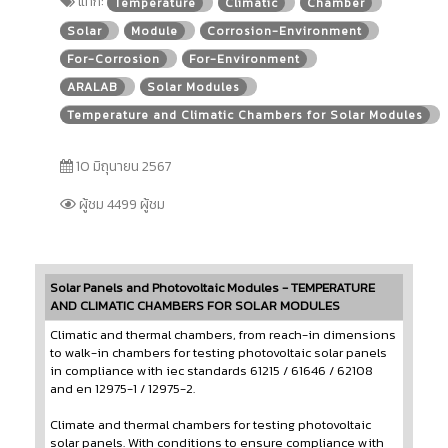
แท็ก:
Temperature
Climatic
Chamber
Solar
Module
Corrosion-Environment
For-Corrosion
For-Environment
ARALAB
Solar Modules
Temperature and Climatic Chambers for Solar Modules
10 มิถุนายน 2567
ผู้ชม 4499 ผู้ชม
Solar Panels and Photovoltaic Modules - TEMPERATURE
AND CLIMATIC CHAMBERS FOR SOLAR MODULES
Climatic and thermal chambers, from reach-in dimensions
to walk-in chambers for testing photovoltaic solar panels
in compliance with iec standards 61215 / 61646 / 62108
and en 12975-1 / 12975-2.
Climate and thermal chambers for testing photovoltaic
solar panels. With conditions to ensure compliance with