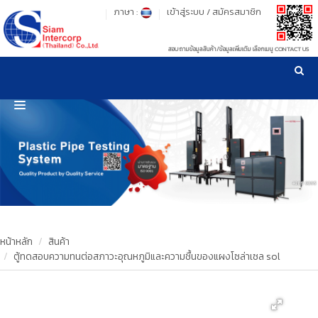
ภาษา :
เข้าสู่ระบบ
/
สมัครสมาชิก
สอบถามข้อมูลสินค้า/ข้อมูลเพิ่มเติม เลือกเมนู CONTACT US
เวลาทำการ: จันทร์-ศุกร์ เวลา 09:00-17:30 น.
!
!
รู้ลึก รู้จริง เรื่องเครื่องมือทดสอบวัสดุ ! ยืน 1 เรื่องมาตรฐานการให้บริการ
NEW WEBSITE
HOME
PRODUCT
OUR CLIENTS
OUR WORKS
หน้าหลัก
สินค้า
ตู้ทดสอบความทนต่อสภาวะอุณหภูมิและความชื้นของแผงโซล่าเซล sol
CALIBRATION
CONTACT US