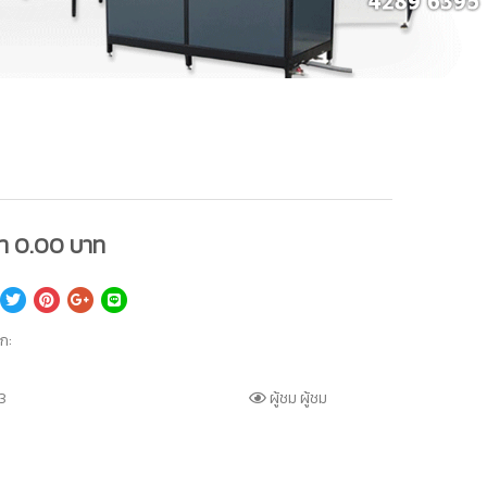
คา
0.00
บาท
็ก:
3
ผู้ชม ผู้ชม