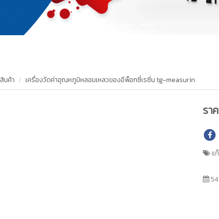
สินค้า
เครื่องวัดค่าอุณหภูมิหลอมเหลวของอีพ็อกซี่เรซิ่น tg-measurin
รา
แท
54