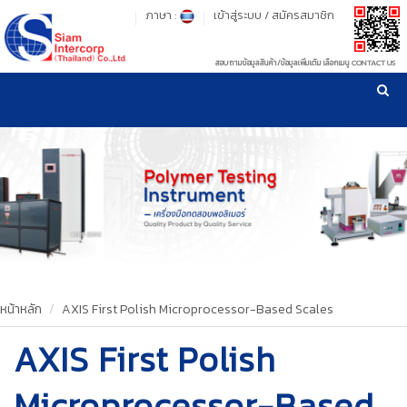
ภาษา :
เข้าสู่ระบบ
/
สมัครสมาชิก
สอบถามข้อมูลสินค้า/ข้อมูลเพิ่มเติม เลือกเมนู CONTACT US
เวลาทำการ: จันทร์-ศุกร์ เวลา 09:00-17:30 น.
!
!
รู้ลึก รู้จริง เรื่องเครื่องมือทดสอบวัสดุ ! ยืน 1 เรื่องมาตรฐานการให้บริการ
NEW WEBSITE
HOME
PRODUCT
OUR CLIENTS
OUR WORKS
หน้าหลัก
AXIS First Polish Microprocessor-Based Scales
AXIS First Polish
CALIBRATION
CONTACT US
Microprocessor-Based