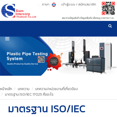
ภาษา :
เข้าสู่ระบบ
/
สมัครสมาชิก
สอบถามข้อมูลสินค้า/ข้อมูลเพิ่มเติม เลือกเมนู CONTACT US
เวลาทำการ: จันทร์-ศุกร์ เวลา 09:00-17:30 น.
!
!
รู้ลึก รู้จริง เรื่องเครื่องมือทดสอบวัสดุ ! ยืน 1 เรื่องมาตรฐานการให้บริการ
NEW WEBSITE
HOME
PRODUCT
OUR CLIENTS
OUR WORKS
หน้าหลัก
บทความ
บทความ/หน่วยงานที่เกี่ยวข้อง
มาตรฐาน ISO/IEC 17025 คืออะไร
CALIBRATION
มาตรฐาน ISO/IEC
CONTACT US