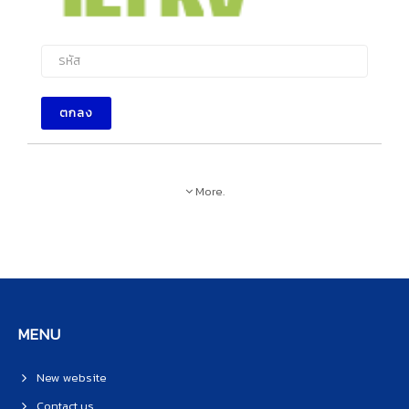
ตกลง
More.
MENU
New website
Contact us