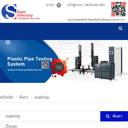
ภาษา :
เข้าสู่ระบบ
/
สมัครสมาชิก
สอบถามข้อมูลสินค้า/ข้อมูลเพิ่มเติม เลือกเมนู CONTACT US
เวลาทำการ: จันทร์-ศุกร์ เวลา 09:00-17:30 น.
!
!
รู้ลึก รู้จริง เรื่องเครื่องมือทดสอบวัสดุ ! ยืน 1 เรื่องมาตรฐานการให้บริการ
NEW WEBSITE
HOME
PRODUCT
OUR CLIENTS
OUR WORKS
หน้าหลัก
ค้นหา
stability
CALIBRATION
ค้นหา
CONTACT US