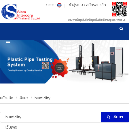
ภาษา :
เข้าสู่ระบบ
/
สมัครสมาชิก
สอบถามข้อมูลสินค้า/ข้อมูลเพิ่มเติม เลือกเมนู CONTACT US
เวลาทำการ: จันทร์-ศุกร์ เวลา 09:00-17:30 น.
!
!
รู้ลึก รู้จริง เรื่องเครื่องมือทดสอบวัสดุ ! ยืน 1 เรื่องมาตรฐานการให้บริการ
NEW WEBSITE
HOME
PRODUCT
OUR CLIENTS
OUR WORKS
หน้าหลัก
ค้นหา
humidity
CALIBRATION
ค้นหา
CONTACT US