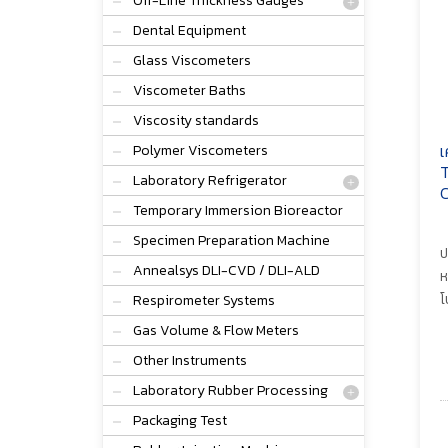
Off-Line Thickness Gauges
Dental Equipment
Glass Viscometers
Viscometer Baths
Viscosity standards
เ
Polymer Viscometers
T
Laboratory Refrigerator
C
Temporary Immersion Bioreactor
Specimen Preparation Machine
ป
Annealsys DLI-CVD / DLI-ALD
ห
โ
Respirometer Systems
Gas Volume & Flow Meters
Other Instruments
Laboratory Rubber Processing
Packaging Test