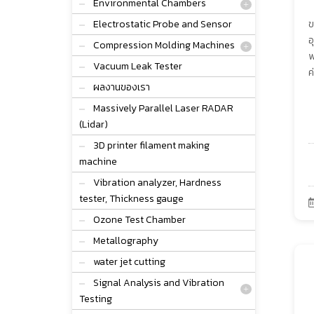
Environmental Chambers
Electrostatic Probe and Sensor
ข
อ
Compression Molding Machines
พ
Vacuum Leak Tester
ค
ผลงานของเรา
Massively Parallel Laser RADAR
(Lidar)
3D printer filament making
machine
Vibration analyzer, Hardness
tester, Thickness gauge
Ozone Test Chamber
Metallography
water jet cutting
Signal Analysis and Vibration
Testing