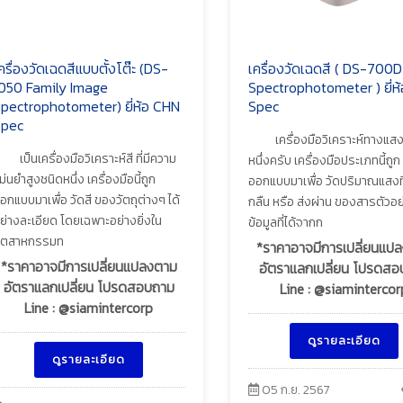
ครื่องวัดเฉดสีแบบตั้งโต๊ะ (DS-
เครื่องวัดเฉดสี ( DS-700D
050 Family Image
Spectrophotometer ) ยี่ห
pectrophotometer) ยี่ห้อ CHN
Spec
pec
เครื่องมือวิเคราะห์ทางแส
เป็นเครื่องมือวิเคราะห์สี ที่มีความ
หนึ่งครับ เครื่องมือประเภทนี้ถูก
ม่นยำสูงชนิดหนึ่ง เครื่องมือนี้ถูก
ออกแบบมาเพื่อ วัดปริมาณแสงที
อกแบบมาเพื่อ วัดสี ของวัตถุต่างๆ ได้
กลืน หรือ ส่งผ่าน ของสารตัวอย่
ย่างละเอียด โดยเฉพาะอย่างยิ่งใน
ข้อมูลที่ได้จากก
ุตสาหกรรมท
*ราคาอาจมีการเปลี่ยนแป
*ราคาอาจมีการเปลี่ยนแปลงตาม
อัตราแลกเปลี่ยน โปรดส
อัตราแลกเปลี่ยน โปรดสอบถาม
Line : @siamintercor
Line : @siamintercorp
ดูรายละเอียด
ดูรายละเอียด
05 ก.ย. 2567