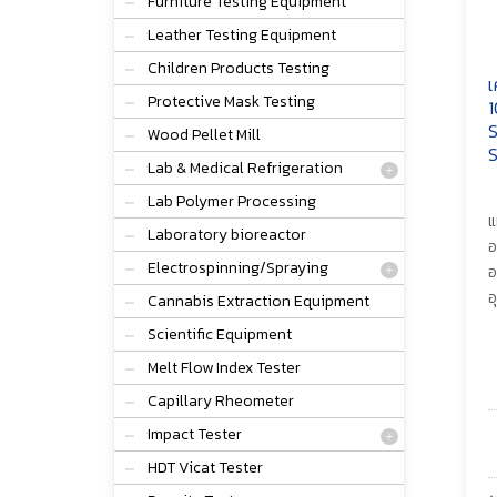
Furniture Testing Equipment
Leather Testing Equipment
Children Products Testing
เ
Protective Mask Testing
1
S
Wood Pellet Mill
S
Lab & Medical Refrigeration
Lab Polymer Processing
แ
Laboratory bioreactor
อ
Electrospinning/Spraying
อ
อ
Cannabis Extraction Equipment
Scientific Equipment
Melt Flow Index Tester
Capillary Rheometer
Impact Tester
HDT Vicat Tester