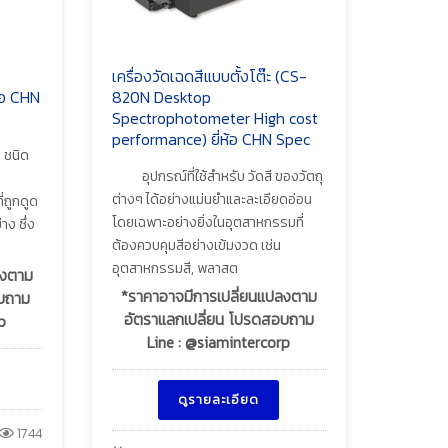
เครื่องวัดเฉดสีแบบตั้งโต๊ะ (CS-
้อ CHN
820N Desktop
Spectrophotometer High cost
performance) ยี่ห้อ CHN Spec
ง ชนิด
อุปกรณ์ที่ใช้สำหรับ วัดสี ของวัตถุ
ต่างๆ ได้อย่างแม่นยำและละเอียดอ่อน
่ถูกดูด
โดยเฉพาะอย่างยิ่งในอุตสาหกรรมที่
าง ซึ่ง
ต้องควบคุมสีอย่างเข้มงวด เช่น
อุตสาหกรรมสี, พลาสต
ลงตาม
*ราคาอาจมีการเปลี่ยนแปลงตาม
อบถาม
อัตราแลกเปลี่ยน โปรดสอบถาม
p
Line : @siamintercorp
ดูรายละเอียด
1744