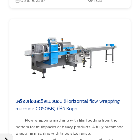
05 เม.ย. 2567
1325
เครื่องห่อและซีลแนวนอน (Horizontal flow wrapping
machine CO50BB) ยี่ห้อ Kopp
Flow wrapping machine with film feeding from the
bottom for multipacks or heavy products. A fully automatic
wrapping machine with large size range.